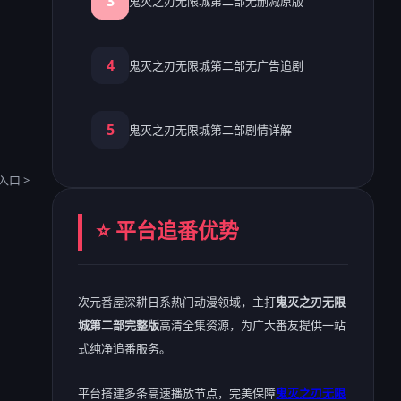
3
鬼灭之刃无限城第二部无删减原版
4
鬼灭之刃无限城第二部无广告追剧
5
鬼灭之刃无限城第二部剧情详解
口 >
⭐ 平台追番优势
次元番屋深耕日系热门动漫领域，主打
鬼灭之刃无限
城第二部完整版
高清全集资源，为广大番友提供一站
式纯净追番服务。
平台搭建多条高速播放节点，完美保障
鬼灭之刃无限