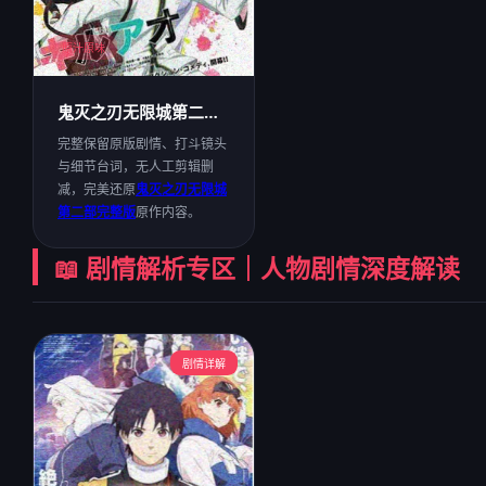
原汁原味
鬼灭之刃无限城第二部无删减原版
完整保留原版剧情、打斗镜头
与细节台词，无人工剪辑删
减，完美还原
鬼灭之刃无限城
第二部完整版
原作内容。
📖 剧情解析专区｜人物剧情深度解读
剧情详解