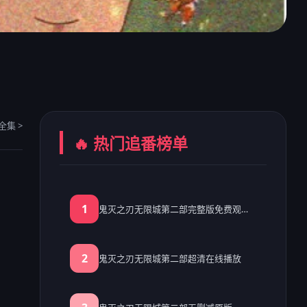
集 >
🔥 热门追番榜单
1
鬼灭之刃无限城第二部完整版免费观看全集
2
鬼灭之刃无限城第二部超清在线播放