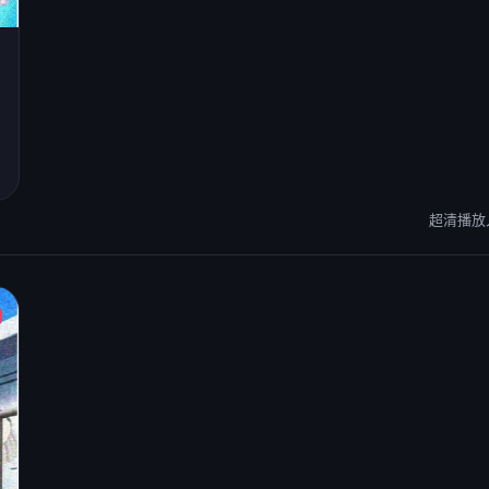
超清播放入