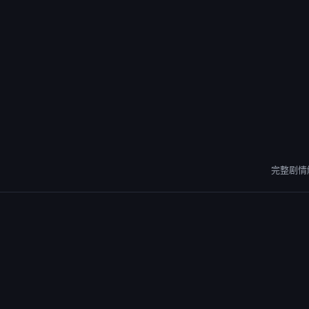
完整剧情解