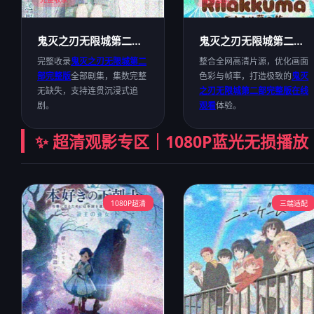
鬼灭之刃无限城第二部完整版全集
鬼灭之刃无限城第二部高清合集
完整收录
鬼灭之刃无限城第二
整合全网高清片源，优化画面
部完整版
全部剧集，集数完整
色彩与帧率，打造极致的
鬼灭
无缺失，支持连贯沉浸式追
之刃无限城第二部完整版在线
剧。
观看
体验。
✨ 超清观影专区｜1080P蓝光无损播放
1080P超清
三端适配