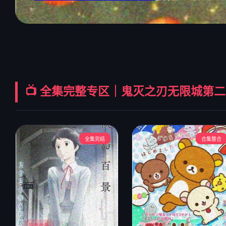
📺 全集完整专区｜鬼灭之刃无限城第
全集完结
合集整合
完整收录
精修画质