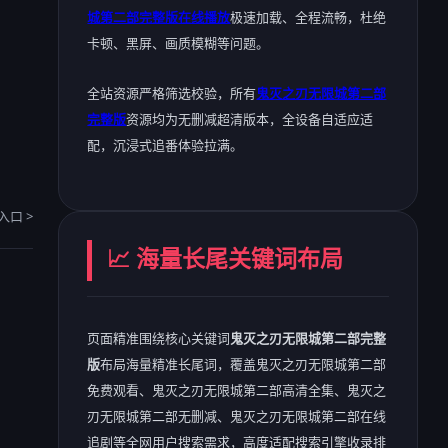
城第二部完整版在线播放
极速加载、全程流畅，杜绝
卡顿、黑屏、画质模糊等问题。
全站资源严格筛选校验，所有
鬼灭之刃无限城第二部
完整版
资源均为无删减超清版本，全设备自适应适
配，沉浸式追番体验拉满。
口 >
📈 海量长尾关键词布局
页面精准围绕核心关键词
鬼灭之刃无限城第二部完整
版
布局海量精准长尾词，覆盖鬼灭之刃无限城第二部
免费观看、鬼灭之刃无限城第二部高清全集、鬼灭之
刃无限城第二部无删减、鬼灭之刃无限城第二部在线
追剧等全网用户搜索需求，高度适配搜索引擎收录排