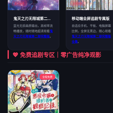
蓝光画质
全屏观影
鬼灭之刃无限城第二部1080P超清版
移动端全屏追剧专属版
蓝光无损画质输出，高帧率流
自适应手机、平板、电脑屏幕
畅播放，随时随地超清观看
鬼
比例，全屏无黑边，随心观看
灭之刃无限城第二部完整版
。
鬼灭之刃无限城第二部完整版
全集
。
💖 免费追剧专区｜零广告纯净观影
全程免费