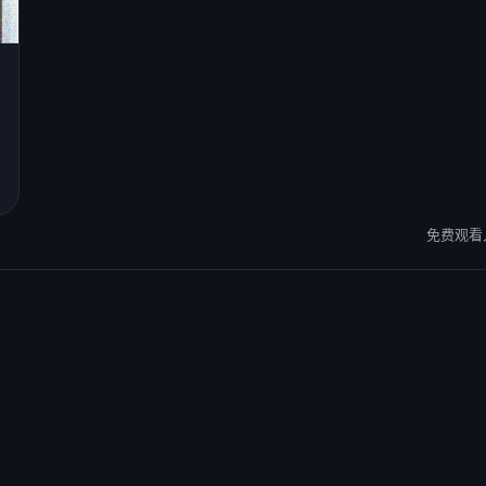
免费观看入