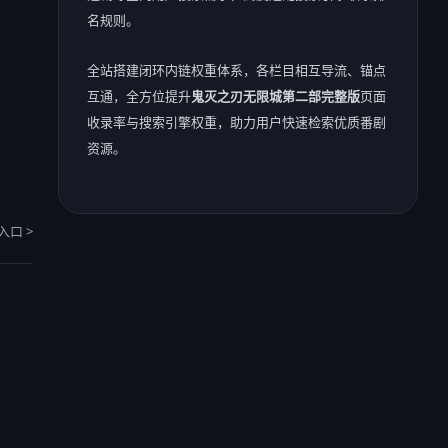
名规则。
全站搭建闭环内链权重体系，各栏目相互导流、锚点
互通，全方位提升
鬼灭之刃无限城第二部完整版
页面
收录率与搜索引擎权重，助力用户快速检索优质番剧
资源。
口 >